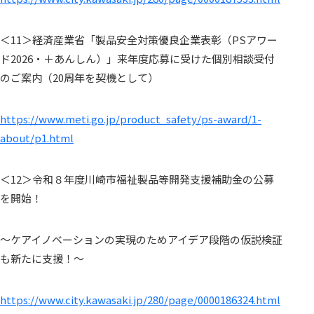
＜11＞経済産業省「製品安全対策優良企業表彰（
PSアワー
ド2026・＋あんしん）」
来年度応募に受けた個別相談受付
のご案内（
20周年を契機として）
https://www.meti.go.jp/
product_safety/ps-award/1-
about/p1.html
＜12＞
令和８年度川崎市福祉製品等開発支援補助金の公募
を開始！
～
ケアイノベーションの実現のためアイデア段階の仮説検証
も新たに
支援！～
https://www.city.kawasaki.jp/
280/page/0000186324.html