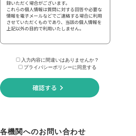
録いただく場合がございます。
これらの個人情報は質問に対する回答や必要な
情報を電子メールなどでご連絡する場合に利用
させていただくものであり、当該の個人情報を
上記以外の目的で利用いたしません。
2.個人情報の第三者への開示
当サイトでは、個人情報は適切に管理し、以下
に該当する場合を除いて第三者に開示すること
入力内容に間違いはありませんか？
はありません。
プライバシーポリシーに同意する
本人が承諾した場合
法令等への協力のため、開示が必要となる場
合
keyboard_arrow_right
確認する
3.個人情報の開示、訂正、追加、削除、
利用停止
ご本人からの個人データの開示、訂正、追加、
削除、利用停止のご希望の際には、本人確認の
上、速やかに対応いたします。
arrow_forward
HOME
各機関へのお問い合わせ