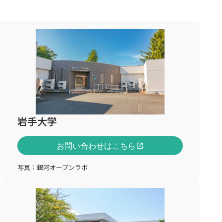
4.プライバシーポリシーの変更について
arrow_forward
アセット情報システム
当サイトは、個人情報に関して適用される日本
の法令を遵守するとともに、本ポリシーの内容
を適宜見直しその改善に努めます。
arrow_forward
ニュース＆イベント
最新のプライバシーポリシーは常に本ページに
て開示されます。
免責事項
当サイトからリンクやバナーなどによって他の
サイトに移動された場合、移動先サイトで提供
される情報、サービス等について一切の責任を
岩手大学
負いません。
最終更新日：2025/12/1
お問い合わせはこちら
open_in_new
写真：銀河オープンラボ