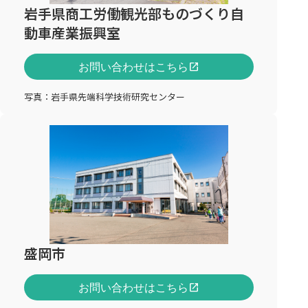
岩手県商工労働観光部ものづくり自
動車産業振興室
お問い合わせはこちら
open_in_new
写真：岩手県先端科学技術研究センター
盛岡市
お問い合わせはこちら
open_in_new