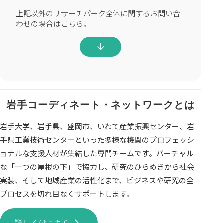
上記以外のリサーチパーク全体に関するお問い合
わせの場合はこちら。
arrow_downward
岩手コーディネート・ネットワークとは
岩手大学、岩手県、盛岡市、いわて産業振興センター、岩
手県工業技術センターといった多様な機関のプロフェッシ
ョナルな支援人材が集結した専門チームです。バーチャル
な「一つの屋根の下」で協力し、研究のひらめきから社会
実装、そして地域産業の活性化まで、ビジネスや研究の全
プロセスを切れ目なくサポートします。
keyboard_arrow_right
詳しくはこちら