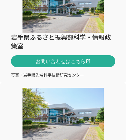
岩手県ふるさと振興部科学・情報政
策室
お問い合わせはこちら
open_in_new
写真：岩手県先端科学技術研究センター