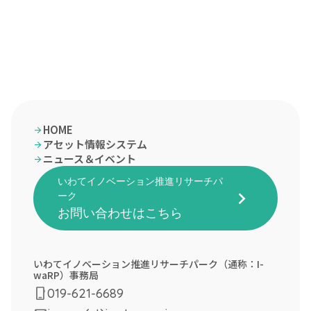
HOME
arrow_forward
アセット情報システム
arrow_forward
ニュース＆イベント
arrow_forward
いわてイノベーション推進リサーチパ
keyboard_arrow_right
ーク
お問い合わせはこちら
いわてイノベーション推進リサーチパーク（通称：I-
waRP）事務局
mobile_3
019-621-6689