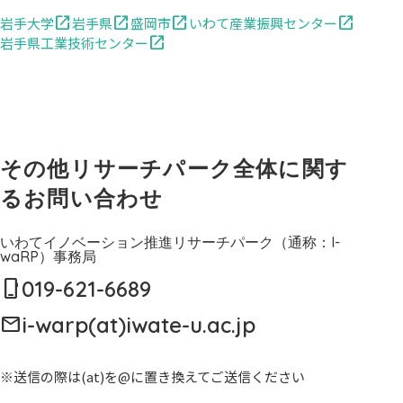
open_in_new
open_in_new
open_in_new
open_in_new
岩手大学
岩手県
盛岡市
いわて産業振興センター
open_in_new
岩手県工業技術センター
その他リサーチパーク全体に関す
るお問い合わせ
いわてイノベーション推進リサーチパーク（通称：I-
waRP）事務局
019-621-6689
mobile_3
i-warp(at)iwate-u.ac.jp
mail
※送信の際は(at)を@に置き換えてご送信ください