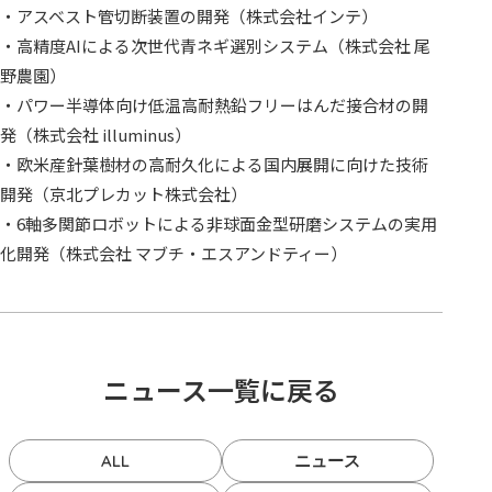
arrow_forward
HOME
・アスベスト管切断装置の開発（株式会社インテ）
・高精度AIによる次世代青ネギ選別システム（株式会社 尾
arrow_forward
アセット情報システム
野農園）
・パワー半導体向け低温高耐熱鉛フリーはんだ接合材の開
arrow_forward
ニュース＆イベント
発（株式会社 illuminus）
・欧米産針葉樹材の高耐久化による国内展開に向けた技術
開発（京北プレカット株式会社）
・6軸多関節ロボットによる非球面金型研磨システムの実用
化開発（株式会社 マブチ・エスアンドティー）
ニュース一覧に戻る
ALL
ニュース