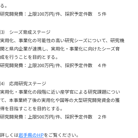
arrow_forward
HOME
る。
研究開発費：上限100万円/件、採択予定件数 ５件
arrow_forward
アセット情報システム
⑶ シーズ育成ステージ
arrow_forward
ニュース＆イベント
実用化、事業化の可能性の高い研究シーズについて、研究機
関と県内企業が連携し、実用化・事業化に向けたシーズ育
成を行うことを目的とする。
研究開発費：上限200万円/件、採択予定件数 ４件
⑷ 応用研究ステージ
実用化・事業化の段階に近い産学官による研究課題につい
て、本事業終了後の実用化や国等の大型研究開発資金の獲
得を目指すことを目的とする。
研究開発費：上限500万円/件、採択予定件数 ２件
詳しくは
岩手県のHP
をご覧ください。